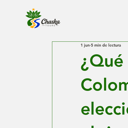
1 jun
5 min de lectura
¿Qué 
Colom
elecc