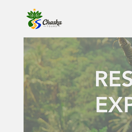
RES
EX