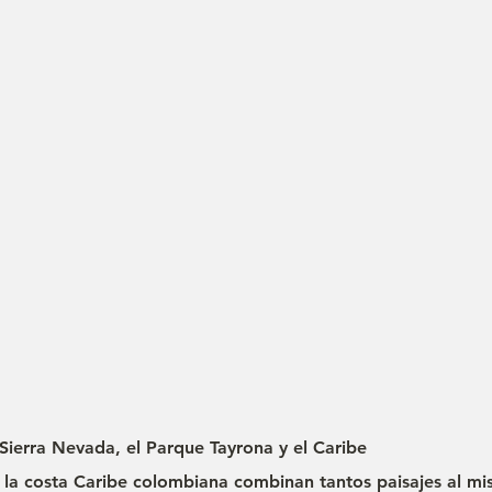
 Sierra Nevada, el Parque Tayrona y el Caribe
la costa Caribe colombiana combinan tantos paisajes al m