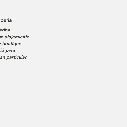
ibeña
aribe 
n alojamiento 
e boutique 
ió para 
an particular 