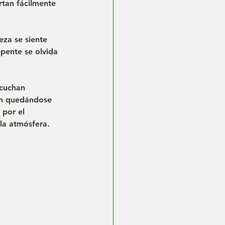
rtan fácilmente 
za se siente 
pente se olvida 
scuchan 
an quedándose 
 por el 
la atmósfera.