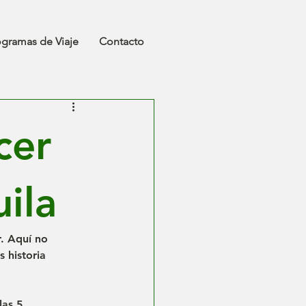
ogramas de Viaje
Contacto
cer
uila
. Aquí no 
 historia 
las 
5 