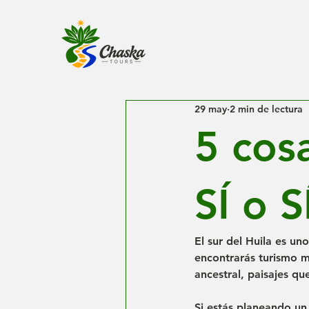
29 may
2 min de lectura
5 cos
SÍ o S
El sur del Huila es u
encontrarás turismo ma
ancestral, paisajes qu
Si estás planeando un 