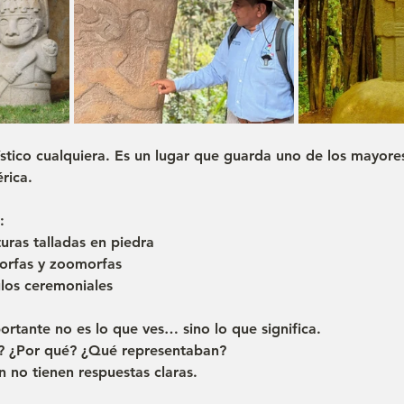
rístico cualquiera. Es un lugar que guarda uno de los mayores
rica.
:
uras talladas en piedra
orfas y zoomorfas
los ceremoniales
ortante no es lo que ves… sino lo que significa.
n? ¿Por qué? ¿Qué representaban?
 no tienen respuestas claras.