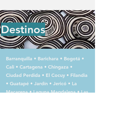
Destinos
Barranquilla
•
Barichara
•
Bogotá
•
Cali
•
Cartagena
•
Chingaza
•
Ciudad Perdida
•
El Cocuy
•
Filandia
•
Guatapé
•
Jardín
•
Jericó
•
La
Macarena
•
Laguna Magdalena
•
Las
Lajas / Ipiales
•
Leticia
•
Manizales
•
Medellín
•
Minca
•
Mompox
•
Nevado del Ruiz
•
Palomino
•
Pasto
•
Pereira
•
Popayán
•
Puerto Nariño