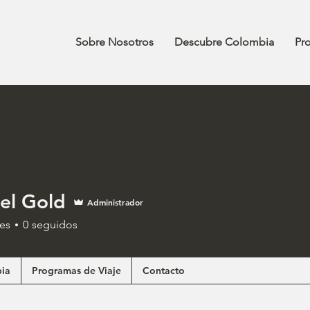
Sobre Nosotros
Descubre Colombia
Pr
el Gold
Administrador
es
0
seguidos
ia
Programas de Viaje
Contacto