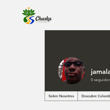
jamal
0
seguidor
Sobre Nosotros
Descubre Colomb