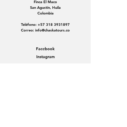
Finca El Maco
San Agustín, Huila
Colombia
Teléfono:
+57 318 3931897
Correo:
info@chaskatours.co
Facebook
Instagram
Home
Sobre nosotros
Descubre Colombia
Viajes en grupo
Noticias
Contacto
Protección de Datos