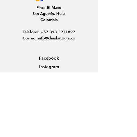
Finca El Maco
San Agustín, Huila
Colombia
Teléfono:
+57 318 3931897
Correo:
info@chaskatours.co
Facebook
Instagram
Home
Sobre nosotros
Descubre Colombia
Viajes en grupo
Noticias
Contacto