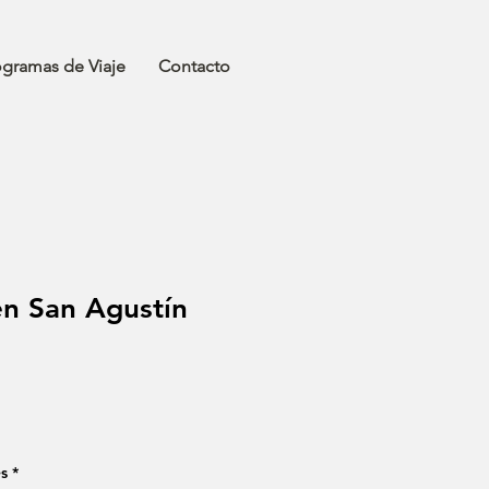
ogramas de Viaje
Contacto
en San Agustín
io
ta
s
*