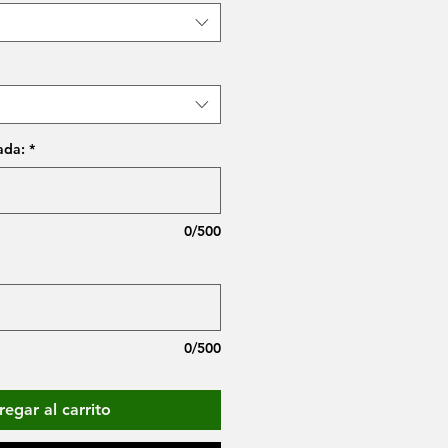
ada:
*
0/500
0/500
egar al carrito