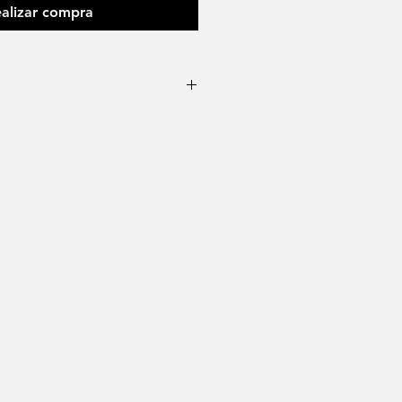
alizar compra
la, caballo)
emana, inglesa o española.
a