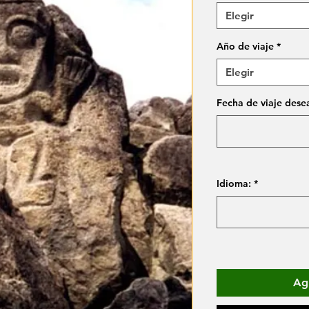
Elegir
Año de viaje
*
Elegir
Fecha de viaje dese
Idioma:
*
Agr