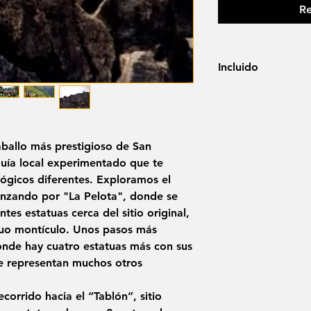
Re
Incluido
Equipo (casco, sil
Guía de habla al
Tarifas de entrad
Seguro
aballo más prestigioso de San
ía local experimentado que te
ológicos diferentes. Exploramos el
enzando por "La Pelota", donde se
tes estatuas cerca del sitio original,
iguo montículo. Unos pasos más
donde hay cuatro estatuas más con sus
ce representan muchos otros
orrido hacia el “Tablón”, sitio