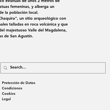
co estatuas de unos 2 metros de
atuas femeninas, y alberga un
 la población local.
haquira", un sitio arqueológico con
ales talladas en roca volcánica y que
 del majestuoso Valle del Magdalena,
as de San Agustín.
Protección de Datos
Condiciones
Cookies
Legal