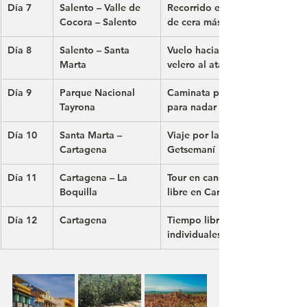
Día 7
Salento – Valle de 
Recorrido en Willys Jeeps, cam
Cocora – Salento
de cera más altas del mundo, t
Día 8
Salento – Santa 
Vuelo hacia la costa Caribe, ce
Marta
velero al atardecer
Día 9
Parque Nacional 
Caminata por selva tropical, p
Tayrona
para nadar y disfrutar de la na
Día 10
Santa Marta – 
Viaje por la costa Caribe, reco
Cartagena
Getsemaní
Día 11
Cartagena – La 
Tour en canoa por los manglar
Boquilla
libre en Cartagena
Día 12
Cartagena
Tiempo libre y traslado al aer
individuales