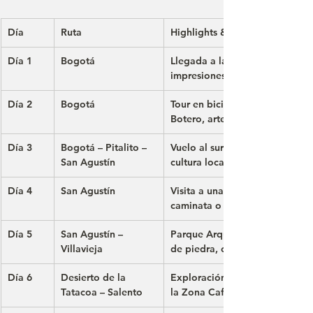
Día
Ruta
Highlights & Actividades
Día 1
Bogotá
Llegada a la capital de Colombi
impresiones de La Candelaria
Día 2
Bogotá
Tour en bicicleta por la ciuda
Botero, arte urbano y juego tr
Día 3
Bogotá – Pitalito – 
Vuelo al sur de Colombia, visit
San Agustín
cultura local
Día 4
San Agustín
Visita a una finca tradicional, 
caminata o rafting
Día 5
San Agustín – 
Parque Arqueológico de San Ag
Villavieja
de piedra, continuación hacia 
Día 6
Desierto de la 
Exploración del desierto en Tuk
Tatacoa – Salento
la Zona Cafetera