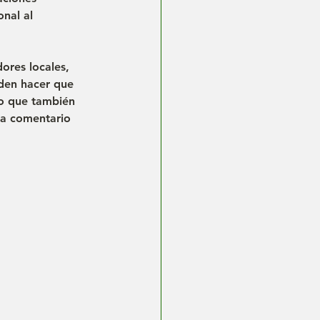
onal
 al 
ores locales, 
eden hacer que 
no que también 
da comentario 