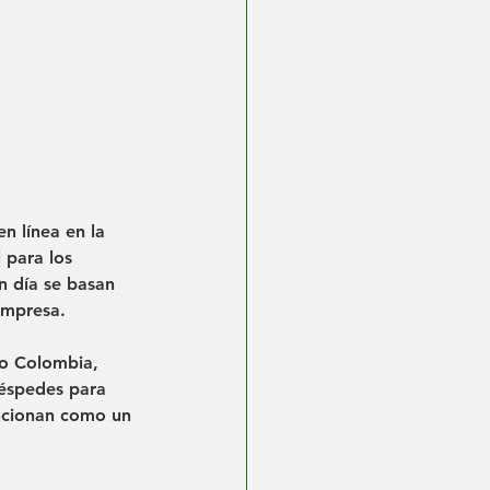
en línea
 en la 
 para los 
en día se basan 
empresa.
o 
Colombia
, 
uéspedes para 
uncionan como un 