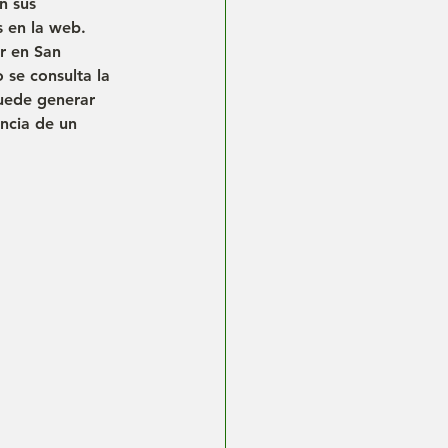
n sus 
s en la web. 
r en San 
 se consulta la 
uede generar 
ncia de un 