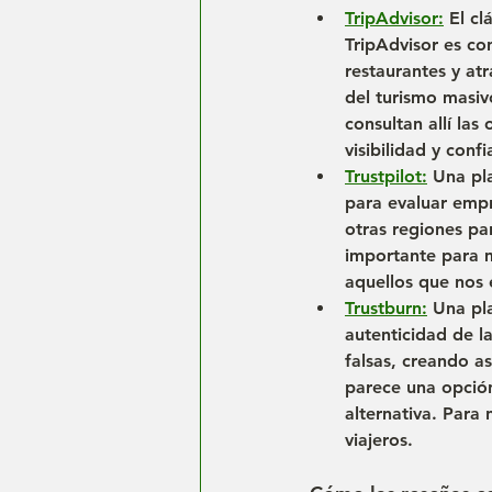
TripAdvisor:
 El c
TripAdvisor es co
restaurantes y atr
del turismo masiv
consultan allí las
visibilidad y confi
Trustpilot:
 Una pl
para evaluar empr
otras regiones pa
importante para 
aquellos que nos 
Trustburn:
 Una pl
autenticidad de l
falsas, creando a
parece una opción
alternativa. Para
viajeros.