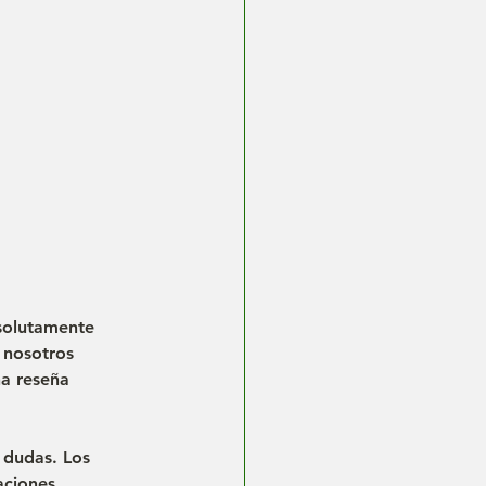
solutamente 
 nosotros 
na reseña 
 dudas. Los 
aciones 