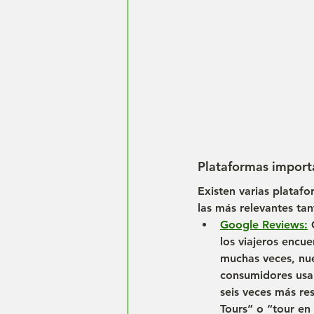
Plataformas import
Existen varias platafo
las más relevantes ta
Google Reviews:
 
los viajeros encu
muchas veces, 
nu
consumidores usa 
seis veces más re
Tours” o “tour en