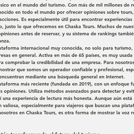
lásico en el mundo del turismo. Con más de 
mil millones de 
nocido en todo el mundo por ofrecer opiniones sobre tours,
acciones. Es especialmente útil para encontrar 
experiencias 
o, justo lo que ofrecemos en Chaska Tours. Muchos de nues
 opiniones antes de reservar, y su sistema de rankings tambi
anza.
ataforma internacional muy conocida, no solo para turismo,
esas en general. Activa en más de 
65 países
, es muy usada
ra comprobar la 
credibilidad
 de una empresa. Para nosotros
mostrar que somos 
un operador confiable y profesional
, es
encuentran mediante una búsqueda general en Internet.
ataforma más reciente (fundada en 2019), con un enfoque fu
as opiniones
. Utiliza métodos avanzados para detectar y evit
sí una experiencia de lectura más honesta. Aunque aún está 
 valiosa, especialmente para viajeros que buscan una plata
 nosotros en Chaska Tours, es otra forma de mostrar la voz r