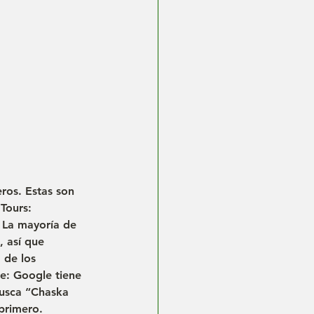
eros. Estas son 
Tours:
 La mayoría de 
 así que 
%
 de los 
e: Google tiene 
busca “Chaska 
 primero.