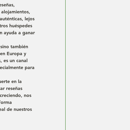
reseñas
, 
 alojamientos, 
auténticas
, lejos 
tros huéspedes 
én ayuda a ganar 
 sino también 
 en Europa y 
, es un canal 
pecialmente para 
erte en la 
ar reseñas 
creciendo, nos 
forma 
eal de nuestros 