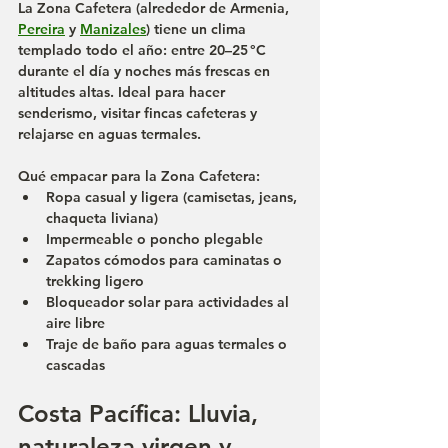
La 
Zona Cafetera
 (alrededor de 
Armenia
, 
Pereira
 y 
Manizales
) tiene un clima 
templado todo el año: entre 20–25 °C 
durante el día y noches más frescas en 
altitudes altas. Ideal para hacer 
senderismo, visitar fincas cafeteras y 
relajarse en aguas termales.
Qué empacar para la Zona Cafetera:
Ropa casual y ligera (camisetas, jeans, 
chaqueta liviana)
Impermeable o poncho plegable
Zapatos cómodos para caminatas o 
trekking ligero
Bloqueador solar para actividades al 
aire libre
Traje de baño para aguas termales o 
cascadas
Costa Pacífica: Lluvia, 
naturaleza virgen y 