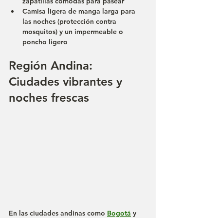
zapatillas cómodas para pasear
Camisa ligera de manga larga para 
las noches (protección contra 
mosquitos) y un 
impermeable o 
poncho ligero
Región Andina: 
Ciudades vibrantes y 
noches frescas
En las ciudades andinas como 
Bogotá
 y 