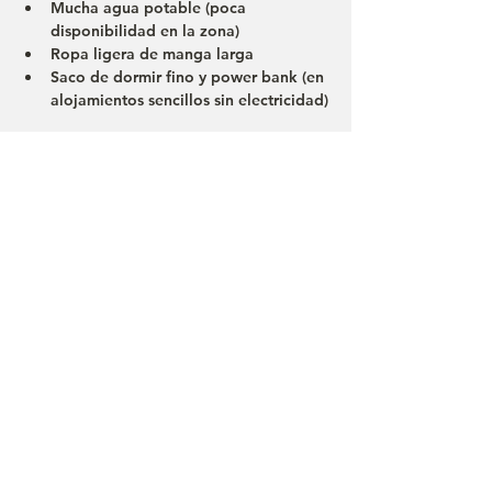
Mucha agua potable (poca 
disponibilidad en la zona)
Ropa ligera de manga larga
Saco de dormir fino y power bank (en 
alojamientos sencillos sin electricidad)
Altas montañas (Páramos y 
senderos remotos)
Capas térmicas, abrigo, gorro y 
guantes para el frío
Botas impermeables de montaña
Protección solar potente (gafas, SPF 
50+)
Botiquín básico y posible medicación 
para la altura (consulta previa con 
médico)
Linterna frontal para madrugar o 
acampar
Conclusión