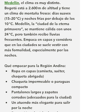
Medellín
, el clima es muy distinto. 
Bogotá
 está a 2.600 m de altitud y tiene 
un clima de montaña fresco: días suaves 
(15–20 °C) y noches frías por debajo de los 
10 °C. 
Medellín
, la “ciudad de la eterna 
primavera”, se mantiene cálida con unos 
24 °C, pero también recibe lluvias 
frecuentes. Empaca en capas y considera 
que en las ciudades se suele vestir con 
más formalidad, especialmente por las 
noches.
Qué empacar para la Región Andina:
Ropa en capas (camiseta, suéter, 
chaqueta abrigada)
Chaqueta impermeable o paraguas 
compacto
Pantalones largos y 
zapatos 
cerrados
 (adecuados para la ciudad)
Un atuendo más elegante para salir 
por la noche