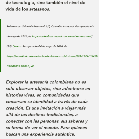
de tecnología, sino también el nivel de 
vida de los 
artesanos
.
Referencias: Colombia Artesanal. (s/f). Colombia Artesanal. Recuperado el 4 
de mayo de 2026, de 
https://colombiaartesanal.com.co/sobre-nosotros/
 | 
(S/f). 
Com.co
. Recuperado el 4 de mayo de 2026, de 
https://repositorio.artesaniasdecolombia.com.co/bitstream/001/1724/1/INST-
D%202003.%2012.pdf
Explorar la artesanía colombiana no es 
solo observar objetos, sino adentrarse en 
historias vivas, en comunidades que 
conservan su identidad a través de cada 
creación. Es una invitación a viajar más 
allá de los destinos tradicionales, a 
conectar con las personas, sus saberes y 
su forma de ver el mundo. Para quienes 
buscan una experiencia auténtica, 