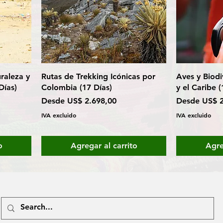
raleza y
Rutas de Trekking Icónicas por
Aves y Biodi
Días)
Colombia (17 Días)
y el Caribe (
Precio de oferta
Precio de of
Desde
US$ 2.698,00
Desde
US$ 2
IVA excluido
IVA excluido
o
Agregar al carrito
Agre