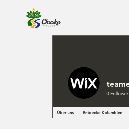
team
0
Follower
Über uns
Entdecke Kolumbien