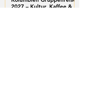
2027 – Kultur, Kaffee &
Karibik aktiv erleben
Kolumbien intensiv erleben: Diese
12-tägige deutsch-sprachige
Rundreise verbindet die Anden, die
Kaffeezone und die Karibikküste zu
einem abwechslungsreichen
Abenteuer. Von Bogotá über San
Agustín und die Tatacoa-Wüste bis
nach Tayrona und Cartagena
erwarten dich authentische
Begegnungen, beeindruckende
Natur und aktive Erlebnisse in
kleinen Gruppen.