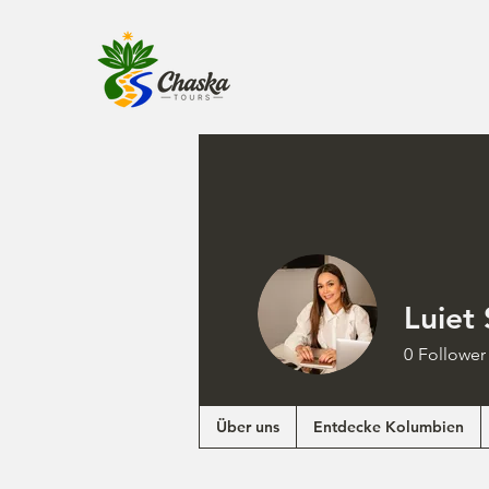
Luiet
0
Follower
Über uns
Entdecke Kolumbien