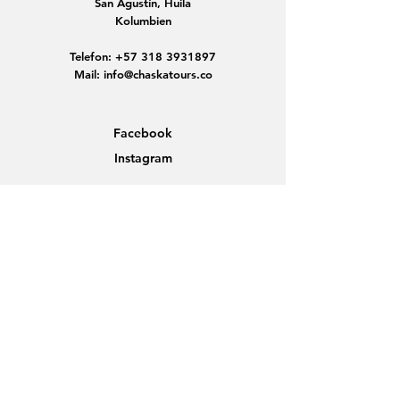
San Agustín, Huila
Kolumbien
Telefon:
+57 318 3931897
Mail:
info@chaskatours.co
Facebook
Instagram
Home
Über Uns
Entdecke Kolumbien
Gruppenreisen
Neuigkeiten
Kontakt
Datenschutz
AGB