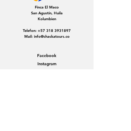
Finca El Maco
San Agustín, Huila
Kolumbien
Telefon:
+57 318 3931897
Mail:
info@chaskatours.co
Facebook
Instagram
Home
Über Uns
Entdecke Kolumbien
Gruppenreisen
Neuigkeiten
Kontakt