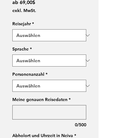
Sale-
ab
69,00$
Preis
exkl. MwSt.
Reisejahr
*
Sprache
*
Personenanzahl
*
Meine genauen Reisedaten
*
0/500
Abholort und Uhrzeit in Neiva
*