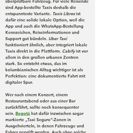
überprüfbare
 Fahrzeug. Für viele Reisende 
sind App-bestellte Taxis deshalb die 
entspannteste Variante. 
Taxis Libres
 ist 
dafür eine solide lokale Option, weil die 
App und auch die WhatsApp-Bestellung 
Kennzeichen, Reiseinformationen und 
Support gut bündeln. 
Uber Taxi 
funktioniert ähnlich, aber integriert lokale 
Taxis direkt in die Plattform. 
Cabify 
ist vor 
allem in den großen urbanen Zentren 
stark. So entsteht etwas, das im 
kolumbianischen Alltag wichtiger ist als 
Perfektion: eine dokumentierte Fahrt mit 
digitaler Spur. 
Wer nach einem Konzert, einem 
Restaurantabend oder aus einer Bar 
zurückfährt, sollte noch konsequenter 
sein. 
Bogotá
 hat dafür inzwischen sogar 
markierte „Taxi Seguro“-Zonen in 
Ausgehvierteln, in denen Fahrzeuge und 
Fahrer geprüft werden. Auch ohne solche 