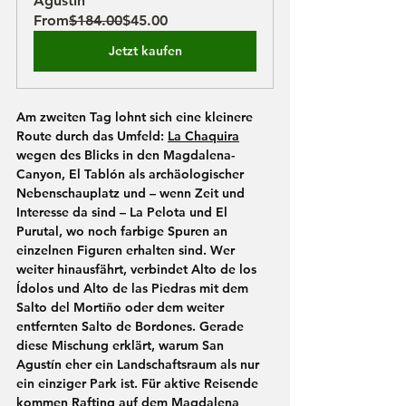
Agustín
From
$184.00
$45.00
Jetzt kaufen
Am zweiten Tag lohnt sich eine kleinere 
Route durch das Umfeld: 
La Chaquira
wegen des Blicks in den Magdalena-
Canyon, 
El Tablón
 als archäologischer 
Nebenschauplatz und – wenn Zeit und 
Interesse da sind – 
La Pelota
 und 
El 
Purutal
, wo noch farbige Spuren an 
einzelnen Figuren erhalten sind. Wer 
weiter hinausfährt, verbindet 
Alto de los 
Ídolos
 und 
Alto de las Piedras
 mit dem 
Salto del Mortiño
 oder dem weiter 
entfernten 
Salto de Bordones
. Gerade 
diese Mischung erklärt, warum San 
Agustín eher ein Landschaftsraum als nur 
ein einziger Park ist. Für aktive Reisende 
kommen Rafting auf dem Magdalena 