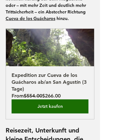
oder – mit mehr Zeit und deutlich mehr 
Trittsicherheit – ein Abstecher Richtung 
Cueva de los Guácharos
 hinzu.
Expedition zur Cueva de los 
Guácharos ab/an San Agustín (3 
Tage)
From
$554.00
$266.00
Jetzt kaufen
Reisezeit, Unterkunft und 
kleine Entscheidungen, die 