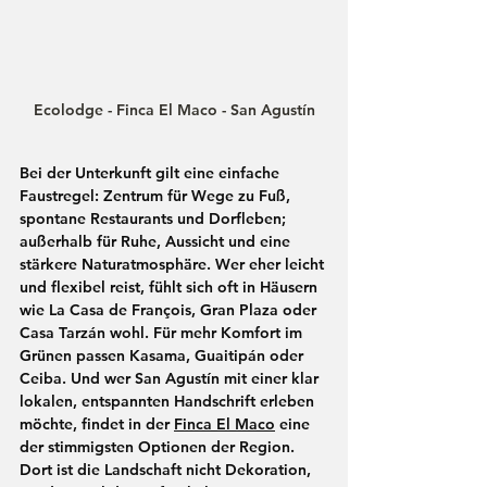
Ecolodge - Finca El Maco - San Agustín
Bei der Unterkunft gilt eine einfache 
Faustregel: 
Zentrum
 für Wege zu Fuß, 
spontane Restaurants und Dorfleben; 
außerhalb
 für Ruhe, Aussicht und eine 
stärkere Naturatmosphäre. Wer eher leicht 
und flexibel reist, fühlt sich oft in Häusern 
wie 
La Casa de François, Gran Plaza
 oder 
Casa Tarzán
 wohl. Für mehr Komfort im 
Grünen passen 
Kasama
, 
Guaitipán
 oder 
Ceiba
. Und wer San Agustín mit einer klar 
lokalen, entspannten Handschrift erleben 
möchte, findet in der 
Finca El Maco
 eine 
der stimmigsten Optionen der Region. 
Dort ist die Landschaft nicht Dekoration, 