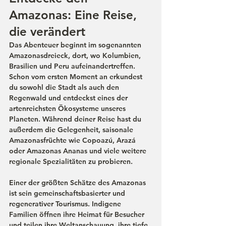
Amazonas: Eine Reise, 
die verändert
Das Abenteuer beginnt im sogenannten 
Amazonasdreieck, dort, wo Kolumbien, 
Brasilien und Peru aufeinandertreffen. 
Schon vom ersten Moment an erkundest 
du sowohl die Stadt als auch den 
Regenwald und entdeckst eines der 
artenreichsten Ökosysteme unseres 
Planeten. Während deiner Reise hast du 
außerdem die Gelegenheit, saisonale 
Amazonasfrüchte wie Copoazú, Arazá 
oder Amazonas Ananas und viele weitere 
regionale Spezialitäten zu probieren.
Einer der größten Schätze des Amazonas 
ist sein gemeinschaftsbasierter und 
regenerativer Tourismus. Indigene 
Familien öffnen ihre Heimat für Besucher 
und teilen ihre Weltanschauung, ihre tiefe 