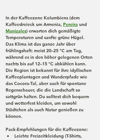
In der 
Kaffeezone
 Kolumbiens (dem 
Kaffeedreieck um 
Armenia
, 
Pereira
 und 
Manizales
) erwarten dich gemäßigte 
Temperaturen und sanfte grüne Hügel. 
Das Klima ist das ganze Jahr über 
frühlingshaft: meist 20–25 °C am Tag, 
während es in den höher gelegenen Orten 
nachts bis auf 12–15 °C abkühlen kann. 
Die Region ist bekannt für ihre idyllischen 
Kaffeeplantagen und Wanderpfade wie 
das 
Cocora-Tal
, aber auch für spontane 
Regenschauer, die die Landschaft so 
sattgrün halten. Du solltest dich bequem 
und wetterfest kleiden, um sowohl 
Städtchen als auch Natur genießen zu 
können.
Pack-Empfehlungen für die Kaffeezone:
Leichte 
Freizeitkleidung
 (T-Shirts, 