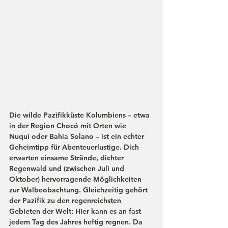
Die wilde 
Pazifikküste
 Kolumbiens – etwa 
in der Region 
Chocó
 mit Orten wie 
Nuquí
 oder 
Bahía Solano
 – ist ein echter 
Geheimtipp für Abenteuerlustige. Dich 
erwarten einsame Strände, dichter 
Regenwald und (zwischen Juli und 
Oktober) hervorragende Möglichkeiten 
zur 
Walbeobachtung
. Gleichzeitig gehört 
der Pazifik zu den regenreichsten 
Gebieten der Welt: Hier kann es an fast 
jedem Tag des Jahres heftig regnen. Da 