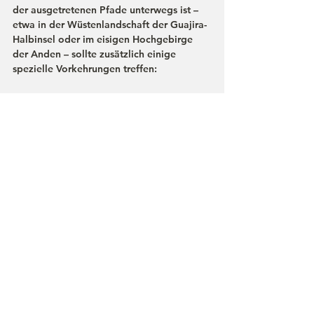
der ausgetretenen Pfade unterwegs ist – 
etwa in der Wüstenlandschaft der 
Guajira-
Halbinsel
 oder im eisigen Hochgebirge 
der Anden – sollte zusätzlich einige 
spezielle Vorkehrungen treffen:
Wüstenregionen (La Guajira 
& Tatacoa)
Breitkrempiger 
Sonnenhut
 und 
Halstuch (Schutz vor Sonne und Sand)
Sehr hoher 
Sonnenschutz
 (LSF 50+) 
und 
Sonnenbrille
Ausreichend 
Trinkwasser
 mitnehmen 
(Versorgung in Wüstengebieten 
begrenzt)
Leichte, 
langärmlige Kleidung
 (bietet 
Sonnenschutz trotz Hitze)
Optional: dünner 
Schlafsack
 oder 
Inlett und 
Powerbank
 (für einfache 
Unterkünfte ohne Strom)