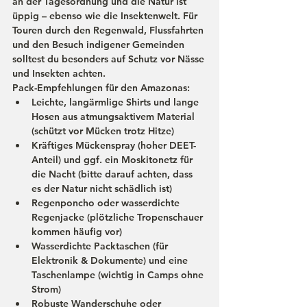
an der Tagesordnung und die Natur ist 
üppig – ebenso wie die Insektenwelt. Für 
Touren durch den Regenwald, Flussfahrten 
und den Besuch indigener Gemeinden 
solltest du besonders auf Schutz vor Nässe 
und Insekten achten.
Pack-Empfehlungen für den Amazonas:
Leichte, 
langärmlige Shirts
 und 
lange 
Hosen
 aus atmungsaktivem Material 
(schützt vor Mücken trotz Hitze)
Kräftiges 
Mückenspray
 (hoher DEET-
Anteil) und ggf. ein Moskitonetz für 
die Nacht (bitte darauf achten, dass 
es der Natur nicht schädlich ist)
Regenponcho
 oder wasserdichte 
Regenjacke (plötzliche Tropenschauer 
kommen häufig vor)
Wasserdichte 
Packtaschen
 (für 
Elektronik & Dokumente) 
und eine 
Taschenlampe
 (wichtig in Camps ohne 
Strom)
Robuste 
Wanderschuhe
 oder 