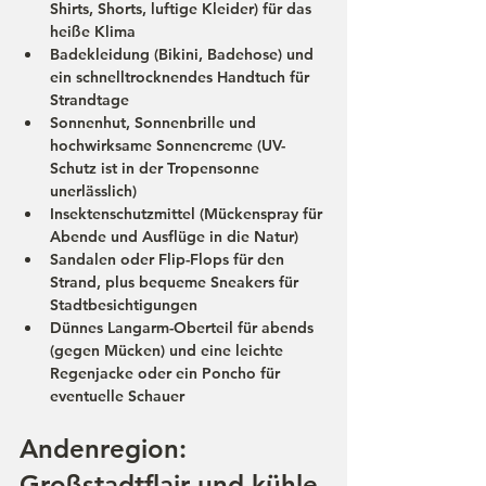
Shirts, Shorts, luftige Kleider) für das 
heiße Klima
Badekleidung (Bikini, Badehose) und 
ein schnelltrocknendes Handtuch für 
Strandtage
Sonnenhut, Sonnenbrille und 
hochwirksame Sonnencreme (UV-
Schutz ist in der Tropensonne 
unerlässlich)
Insektenschutzmittel (Mückenspray für 
Abende und Ausflüge in die Natur)
Sandalen oder Flip-Flops für den 
Strand, plus bequeme Sneakers für 
Stadtbesichtigungen
Dünnes 
Langarm-Oberteil
 für abends 
(gegen Mücken) 
und
 eine leichte 
Regenjacke
 oder ein Poncho für 
eventuelle Schauer
Andenregion: 
Großstadtflair und kühle 