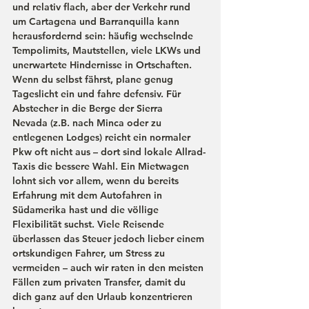
und relativ flach, aber der Verkehr rund 
um Cartagena und Barranquilla kann 
herausfordernd sein: häufig wechselnde 
Tempolimits, Mautstellen, viele LKWs und 
unerwartete Hindernisse in Ortschaften. 
Wenn du selbst fährst, plane genug 
Tageslicht ein und fahre defensiv. Für 
Abstecher in die Berge der 
Sierra 
Nevada
 (z.B. nach Minca oder zu 
entlegenen Lodges) reicht ein normaler 
Pkw oft nicht aus – dort sind lokale Allrad-
Taxis die bessere Wahl. Ein Mietwagen 
lohnt sich vor allem, wenn du bereits 
Erfahrung mit dem Autofahren in 
Südamerika hast und die völlige 
Flexibilität suchst. Viele Reisende 
überlassen das Steuer jedoch lieber einem 
ortskundigen Fahrer, um Stress zu 
vermeiden – auch wir raten in den meisten 
Fällen zum privaten Transfer, damit du 
dich ganz auf den Urlaub konzentrieren 