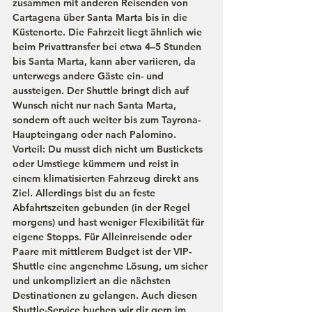
zusammen mit anderen Reisenden von 
Cartagena über Santa Marta bis in die 
Küstenorte. Die Fahrzeit liegt ähnlich wie 
beim Privattransfer bei etwa 
4–5 Stunden 
bis Santa Marta
, kann aber variieren, da 
unterwegs andere Gäste ein- und 
aussteigen. Der Shuttle bringt dich auf 
Wunsch nicht nur nach Santa Marta, 
sondern oft auch weiter bis zum Tayrona-
Haupteingang oder nach Palomino. 
Vorteil: Du musst dich nicht um Bustickets 
oder Umstiege kümmern und reist in 
einem klimatisierten Fahrzeug direkt ans 
Ziel. Allerdings bist du an feste 
Abfahrtszeiten gebunden (in der Regel 
morgens) und hast weniger Flexibilität für 
eigene Stopps. Für Alleinreisende oder 
Paare mit mittlerem Budget ist der VIP-
Shuttle eine angenehme Lösung, um sicher 
und unkompliziert an die nächsten 
Destinationen zu gelangen. Auch diesen 
Shuttle-Service buchen wir dir gern im 