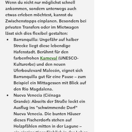
Wenn du nicht nur möglichst schnell 
ankommen, sondern unterwegs auch 
etwas erleben möchtest, kannst du 
Zwischenstopps
 einplanen. Besonders bei 
privaten Transfers oder im Mietwagen 
lässt sich dies flexibel gestalten:
Barranquilla:
 Ungefähr auf halber 
Strecke liegt diese lebendige 
Hafenstadt. Berühmt für den 
farbenfrohen 
Karneval
 (UNESCO-
Kulturerbe) und den neuen 
Uferboulevard 
Malecón
, eignet sich 
Barranquilla gut für eine Pause – zum 
Beispiel ein Mittagessen mit Blick auf 
den Río Magdalena.
Nueva Venecia (Ciénaga 
Grande):
 Abseits der Straße lockt ein 
Ausflug ins "schwimmende Dorf" 
Nueva Venecia. Die bunten Häuser 
dieses Fischerdorfs stehen auf 
Holzpfählen mitten in der Lagune – 