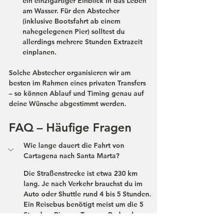
ein einzigartiger Einblick in das Leben 
am Wasser. Für den Abstecher 
(inklusive Bootsfahrt ab einem 
nahegelegenen Pier) solltest du 
allerdings mehrere Stunden Extrazeit 
einplanen.
Solche Abstecher organisieren wir am 
besten im Rahmen eines privaten Transfers 
– so können Ablauf und Timing genau auf 
deine Wünsche abgestimmt werden.
FAQ – Häufige Fragen
Wie lange dauert die Fahrt von 
Cartagena nach Santa Marta?
Die Straßenstrecke ist etwa 230 km 
lang. Je nach Verkehr brauchst du im 
Auto oder Shuttle rund 
4 bis 5 Stunden
. 
Ein Reisebus benötigt meist um die 
5 
Stunden
. Bis zum Tayrona-Park oder 