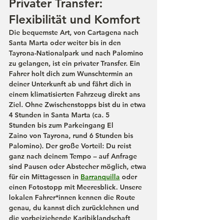
Privater Transfer: 
Flexibilität und Komfort
Die bequemste Art, von Cartagena nach 
Santa Marta oder weiter bis in den 
Tayrona-Nationalpark und nach Palomino 
zu gelangen, ist ein privater Transfer. Ein 
Fahrer holt dich zum Wunschtermin an 
deiner Unterkunft ab und fährt dich in 
einem klimatisierten Fahrzeug direkt ans 
Ziel. Ohne Zwischenstopps bist du in etwa 
4 Stunden
 in Santa Marta (ca. 
5 
Stunden
 bis zum Parkeingang 
El 
Zaino
 von Tayrona, rund 
6 Stunden
 bis 
Palomino). Der große Vorteil: Du reist 
ganz nach deinem Tempo – auf Anfrage 
sind Pausen oder Abstecher möglich, etwa 
für ein Mittagessen in 
Barranquilla
 oder 
einen Fotostopp mit Meeresblick. Unsere 
lokalen Fahrer*innen kennen die Route 
genau, du kannst dich zurücklehnen und 
die vorbeiziehende Karibiklandschaft 