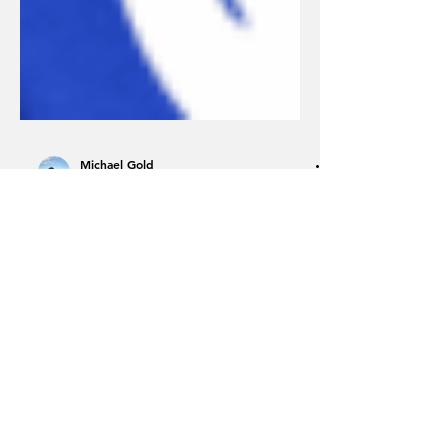
Michael Gold
1. Juni
2 Min. Lesezeit
Chaska News
Jetzt anhören: Chaska
Tours zu Gast im
Weltweitwandern Podcast
Kolumbien vereint schneebedeckte
Anden, üppige Kaffeeplantagen,
koloniale Städte und traumhafte