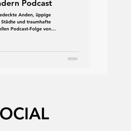
ndern Podcast
bedeckte Anden, üppige
e Städte und traumhafte
uellen Podcast-Folge von
Christian Hlade sowie René und
n Kolumbien über die Vielfalt des
rlebnisse und die Entwicklung eines
ziele Südamerikas.
SOCIAL