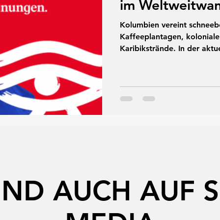
im Weltweitwa
Kolumbien vereint schnee
Kaffeeplantagen, kolonial
Karibikstrände. In der akt
Weltweitwandern sprechen 
Michael vom lokalen Team i
Landes, persönliche Reisee
der faszinierendsten Reise
IND AUCH AUF 