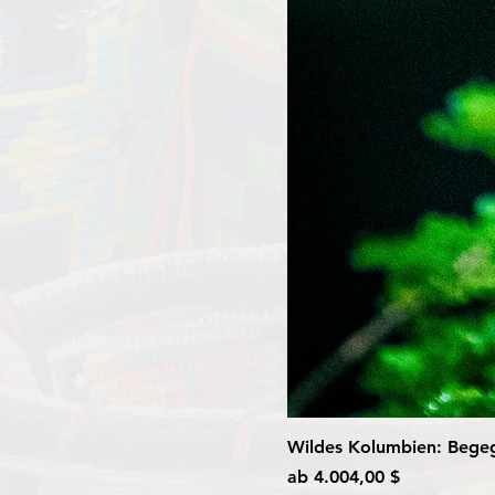
Wildes Kolumbien: Begegn
Sale-Preis
ab
4.004,00 $