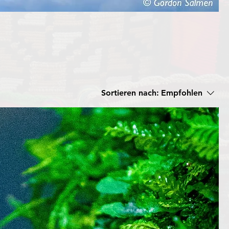
ur
rend
Sortieren nach:
Empfohlen
 in