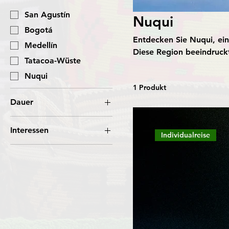
San Agustín
Nuqui
Bogotá
Entdecken Sie Nuqui, ein
Medellín
Diese Region beeindruck
Tatacoa-Wüste
einzigartiger Tierwelt. U
Nuqui
der Afro-Kolumbianer. E
1 Produkt
majestätische Tiere aufta
thermischen Quellen bis 
Dauer
Atmosphäre dieses verbo
Mehr als 15 Tage
ihrer Pracht.
Interessen
Individualreise
Natur und Landschaft
Kultur und Geschichte
Abenteuer- und
Aktivreisen