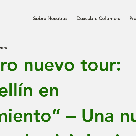
Sobre Nosotros
Descubre Colombia
Pr
tura
ro nuevo tour:
llín en
iento” – Una n