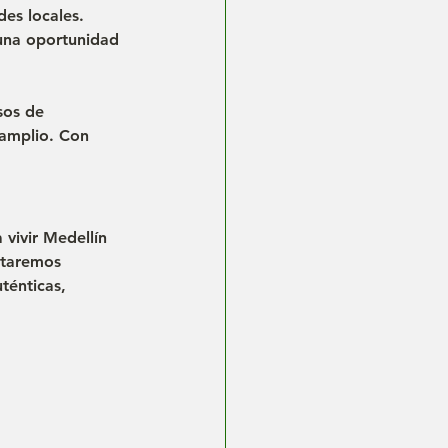
es locales. 
 una oportunidad 
sos de 
 amplio. Con 
vivir Medellín 
staremos 
ténticas, 