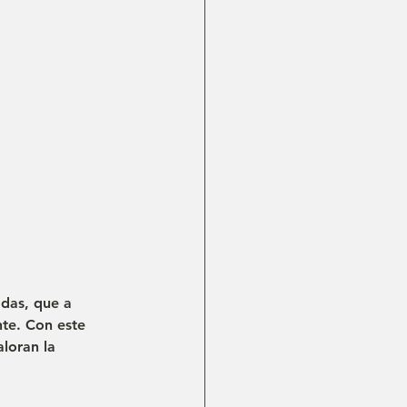
adas, que a 
te. Con este 
loran la 