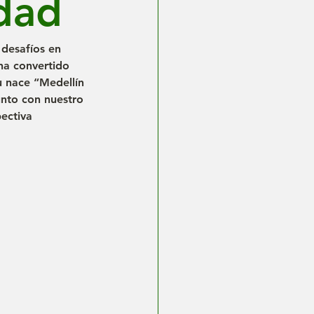
udad
 desafíos en 
 ha convertido 
u nace 
“Medellín 
unto con nuestro 
ectiva 