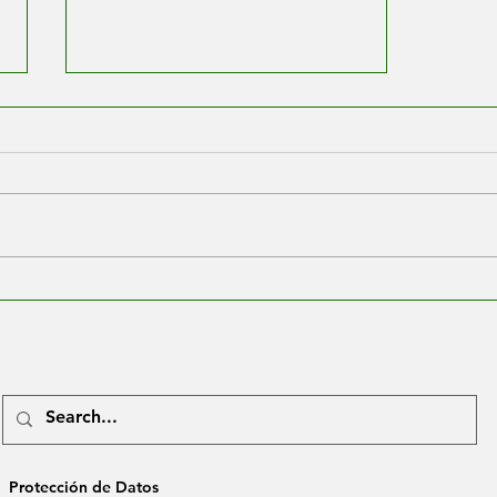
Viajar en Navidad por
Colombia – Cultura, Lugares
Destacados y Consejos de
Planificación
Protección de Datos