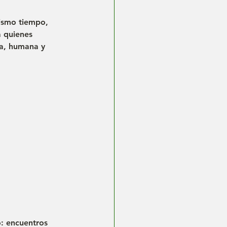
mismo tiempo, 
a quienes 
da, humana y 
: encuentros 