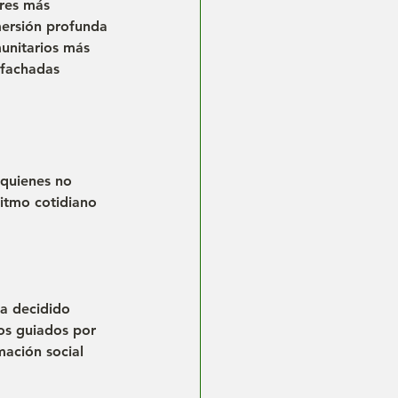
ares más 
ersión profunda 
unitarios más 
 fachadas 
 quienes no 
ritmo cotidiano 
a decidido 
nos guiados por 
mación social 