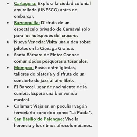
Cartagena
:
 Explora la ciudad colonial 
amurallada (UNESCO) antes de 
embarcar.
Barranquilla
:
 Disfruta de un 
espectáculo privado de Carnaval solo 
para los huéspedes del crucero.
Nueva Venecia
: Visita una aldea sobre 
pilotes en la Ciénaga Grande.
Santa Bárbara de Pinto
: Conoce 
comunidades pesqueras artesanales.
Mompox
:
 Pasea entre iglesias, 
talleres de platería y disfruta de un 
concierto de jazz al aire libre.
El Banco
: Lugar de nacimiento de la 
cumbia. Espera una bienvenida 
musical.
Calamar
: Viaja en un peculiar vagón 
ferroviario conocido como "La Paola".
San Basilio de Palenque
: Vive la 
herencia y los ritmos afrocolombianos.