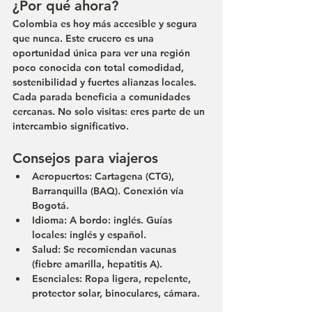
¿Por qué ahora?
Colombia es hoy más accesible y segura 
que nunca. Este crucero es una 
oportunidad única para ver una región 
poco conocida con total comodidad, 
sostenibilidad y fuertes alianzas locales. 
Cada parada beneficia a comunidades 
cercanas. No solo visitas: eres parte de un 
intercambio significativo.
Consejos para viajeros
Aeropuertos
: Cartagena (CTG), 
Barranquilla (BAQ). Conexión vía 
Bogotá.
Idioma
: A bordo: inglés. Guías 
locales: inglés y español.
Salud
: Se recomiendan vacunas 
(fiebre amarilla, hepatitis A).
Esenciales
: Ropa ligera, repelente, 
protector solar, binoculares, cámara.