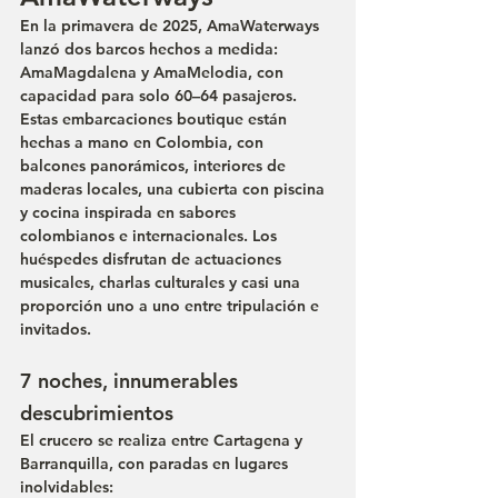
En la primavera de 2025, AmaWaterways 
lanzó dos barcos hechos a medida: 
AmaMagdalena
 y 
AmaMelodia
, con 
capacidad para solo 60–64 pasajeros. 
Estas embarcaciones boutique están 
hechas a mano en Colombia, con 
balcones panorámicos, interiores de 
maderas locales, una cubierta con piscina 
y cocina inspirada en sabores 
colombianos e internacionales. Los 
huéspedes disfrutan de actuaciones 
musicales, charlas culturales y casi una 
proporción uno a uno entre tripulación e 
invitados.
7 noches, innumerables 
descubrimientos
El crucero se realiza entre 
Cartagena
 y 
Barranquilla
, con paradas en lugares 
inolvidables: